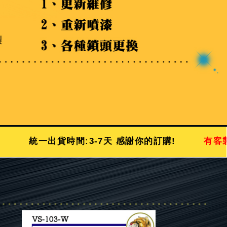
:3-7天 感謝你的訂購!
有客製化尺吋需求，歡迎