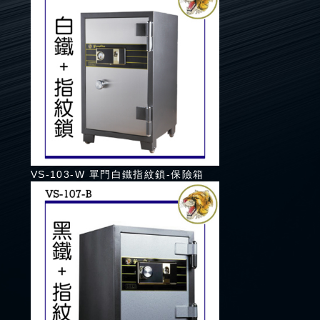
VS-103-W 單門白鐵指紋鎖-保險箱